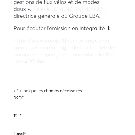
gestions de flux vélos et de modes
doux ».
Hélène LORENZI-HARDOUIN
,
directrice générale du Groupe LBA.
Pour écouter l’émission en intégralité
⬇
https://www.europe1.fr/emissions/ca-va-
bien-pour-eux/la-saga-de-lba-leader-des-
barrieres-de-peages-depuis-plus-de-35-
ans-4085945
«
*
» indique les champs nécessaires
Nom
*
Tél.
*
E-mail
*