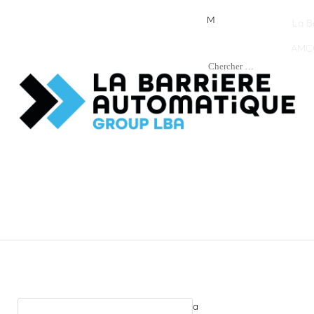
M
La B
AMCO
a