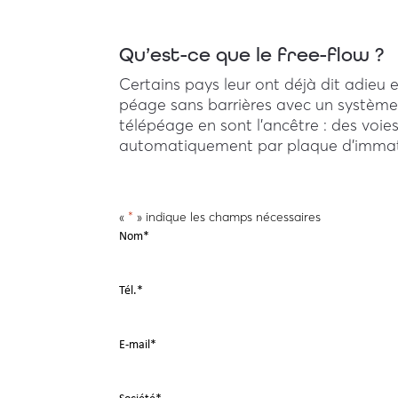
Qu’est-ce que le free-flow ?
Certains pays leur ont déjà dit adieu 
péage sans barrières avec un système d
télépéage en sont l’ancêtre : des voie
automatiquement par plaque d’immatr
«
*
» indique les champs nécessaires
Nom
*
Tél.
*
E-mail
*