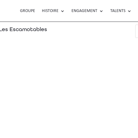
GROUPE
HISTOIRE
ENGAGEMENT
TALENTS
es Escamotables
ner votre recherche ou utilisez le panneau de navigation ci-dessus pou