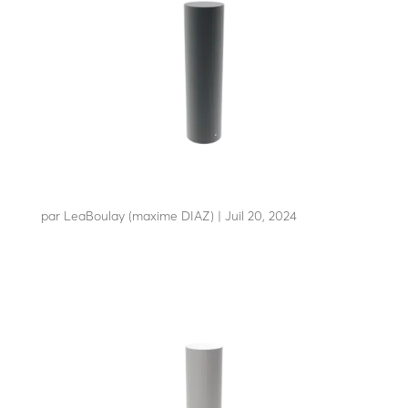
F25-60 C80
par
LeaBoulay (maxime DIAZ)
|
Juil 20, 2024
Résiste à l’impact d’un poids lourd de 7t5 à 48 Km/h