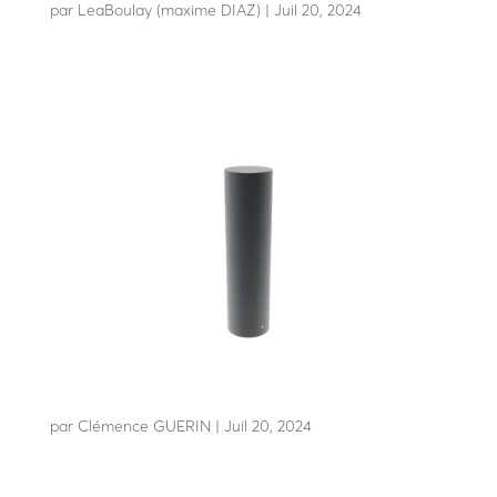
par
LeaBoulay (maxime DIAZ)
|
Juil 20, 2024
Borne fixe de sécurité
F25-60 1548
par
Clémence GUERIN
|
Juil 20, 2024
Résiste à l’impact d’une voiture de 1t5 à 48 Km/h