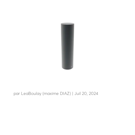
F25-60 3548
par
LeaBoulay (maxime DIAZ)
|
Juil 20, 2024
Résiste à l’impact d’un camion de 3t5 à 48 Km/h