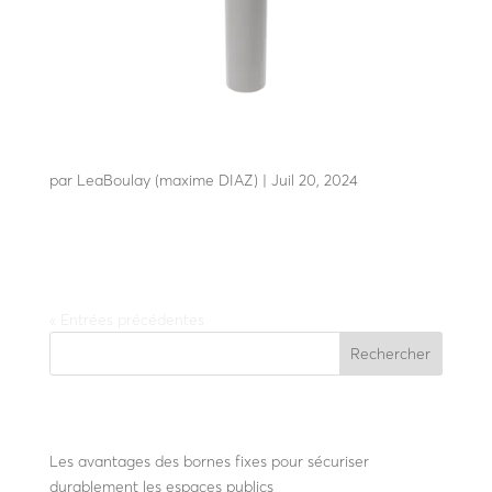
F25-100 7548
par
LeaBoulay (maxime DIAZ)
|
Juil 20, 2024
Résiste à l’impact d’un poids lourd de 7t2 à 48 Km/h
« Entrées précédentes
Rechercher
Recent Posts
Les avantages des bornes fixes pour sécuriser
durablement les espaces publics