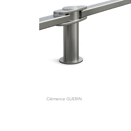
AR 7580
par
Clémence GUERIN
|
Juin 15, 2026
Résiste à l’impact d’un poids lourd de 7T2 à 80 K