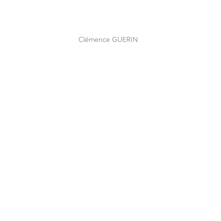
A25-90 C50
par
Clémence GUERIN
|
Mai 12, 2025
Résiste à l’impact d’un poids lourd de 7t5 à 80 K