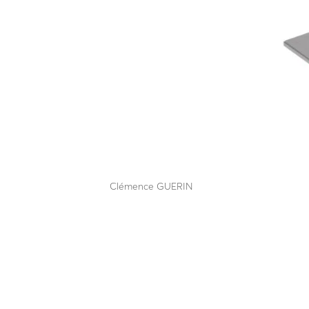
A25-60 C80
par
Clémence GUERIN
|
Mai 12, 2025
Résiste à l’impact d’un poids lourd de 7t5 à 64 k