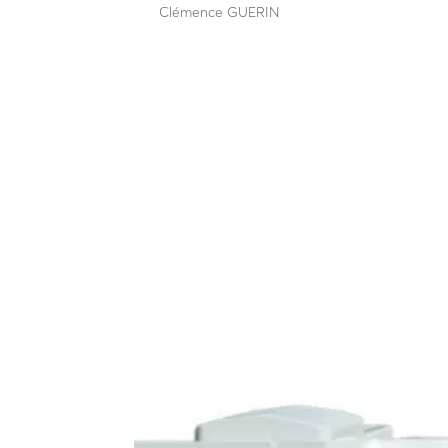
par
Clémence GUERIN
|
Mai 11, 2025
Résiste à l’impact d’un camion de 3t5 à 80 Km/h