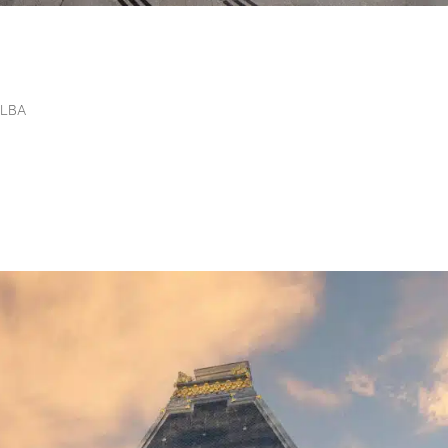
éger les sites sensibles tout en
s LBA
ut en facilitant les flux La sécurité au service de la mobilité La protect
e une contrainte. Aujourd’hui, les bornes de sécurité permettent de