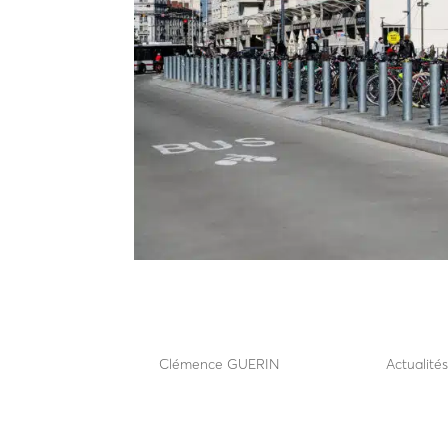
Les avantages des borne
les espaces publics
par
Clémence GUERIN
|
Juin 24, 2026
|
Actualité
Les avantages des bornes fixes pour sécuriser du
fixes figurent parmi les solutions les plus utilisée