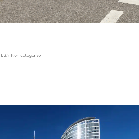
ts : vers une nouvelle génération d
 publics
s LBA
,
Non catégorisé
énération de sécurisation des espaces publics Dix ans après la vague
est devenue un élément incontournable dans la conception des espaces