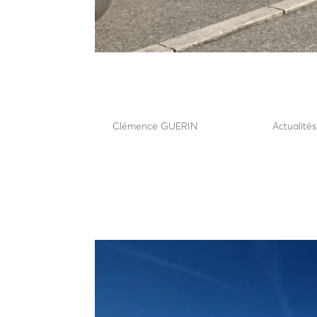
Dix ans après les attenta
sécurisation des espaces
par
Clémence GUERIN
|
Juin 22, 2026
|
Actualité
Dix ans après les attentats : vers une nouvelle g
d’attentats qui a marqué la France, la sécurité 
publics. Une note publiée...