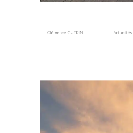
Bornes de sécurité : prot
facilitant les flux
par
Clémence GUERIN
|
Juin 17, 2026
|
Actualité
Bornes de sécurité : protéger les sites sensibles to
des sites sensibles ne doit plus être perçue comm
sécuriser les...