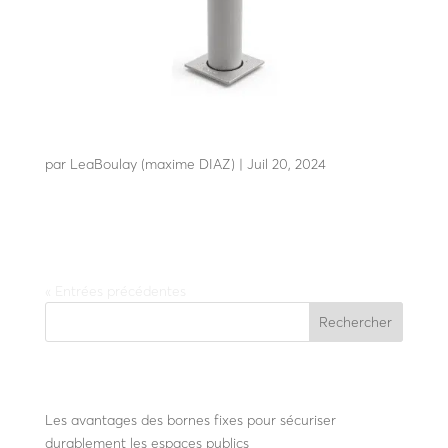
A25-100 C80
par
LeaBoulay (maxime DIAZ)
|
Juil 20, 2024
Résiste à l’impact d’un poids lourd de 7t2 à 80 km/h
« Entrées précédentes
Rechercher
Recent Posts
Les avantages des bornes fixes pour sécuriser
durablement les espaces publics