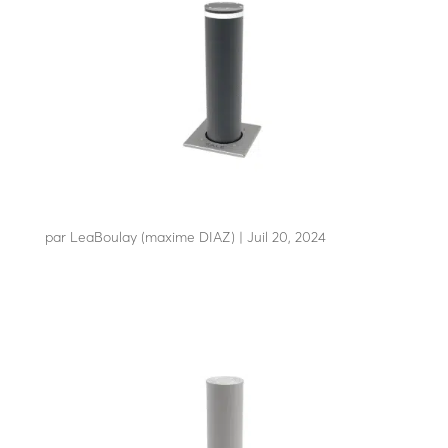
A25-100 7548
par
LeaBoulay (maxime DIAZ)
|
Juil 20, 2024
Résiste à l’impact d’un poids lourd de 7t2 à 48km/h