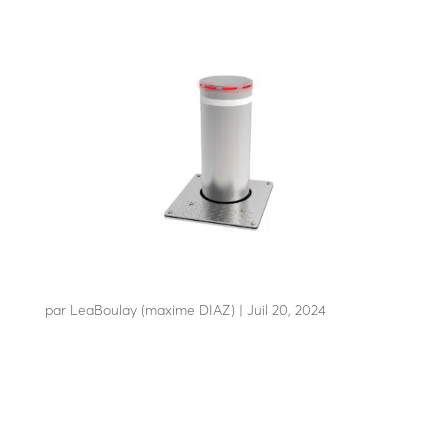
A25-60-3548
par
LeaBoulay (maxime DIAZ)
|
Juil 20, 2024
Résiste à l’impact d’un camion de 3T5 à 48 km/h