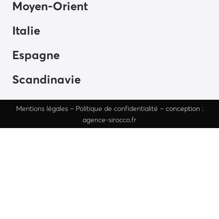
Moyen-Orient
Italie
Espagne
Scandinavie
Mentions
légales
–
Politique de confidentialité
– conception :
agence-sirocco.fr