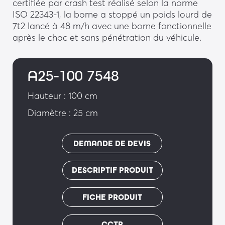
certifiée par crash test réalisé selon la norme
ISO 22343-1, la borne a stoppé un poids lourd de
7t2 lancé à 48 m/h avec une borne fonctionnelle
après le choc et sans pénétration du véhicule.
A25-100 7548
Hauteur : 100 cm
Diamètre : 25 cm
DEMANDE DE DEVIS
DESCRIPTIF PRODUIT
FICHE PRODUIT
CCTP