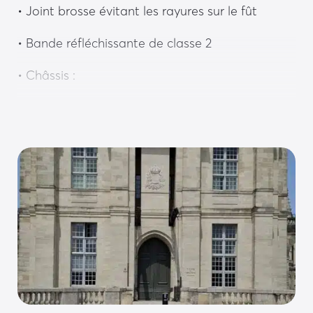
• Joint brosse évitant les rayures sur le fût
• Bande réfléchissante de classe 2
• Châssis :
• Plaque de sol en acier de forte épaisseur 
protégée avec un sur couvercle en inox
• Guidage latéral avec coulisseaux PEHD
• Crosse d’ancrage M16 renforçant la liaison au 
massif béton
• Châssis en acier galvanisé épaisseur 6 mm
• Motorisation :
• Motorisation hydraulique déportée, 