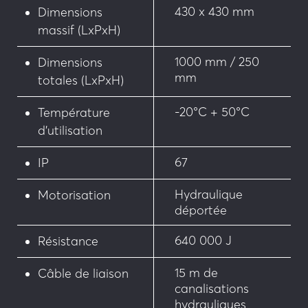
430 x 430 mm
• Fin de course haut
Dimensions
massif (LxPxH)
• Écrous sécables pour sécurisation de l’accès à 
la borne
1000 mm / 250
Dimensions
mm
totales (LxPxH)
• Dispositif chauffant en cas de grands froids ou 
exposition à des conditions de neige ou de gel
-20°C + 50°C
Température
d’utilisation
• Huile grand froid
67
IP
Personnalisation
Hydraulique
Motorisation
• Teinte RAL au choix
déportée
• Chemisage inox
640 000 J
Résistance
• Bandeau lumineux
15 m de
Câble de liaison
canalisations
• Personnalisation sur la tête de borne
hydrauliques