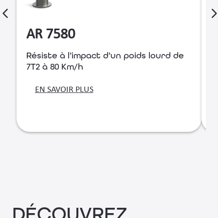
AR 7580
Résiste à l’impact d’un poids lourd de
R
7T2 à 80 Km/h
7
EN SAVOIR PLUS
DÉCOUVREZ