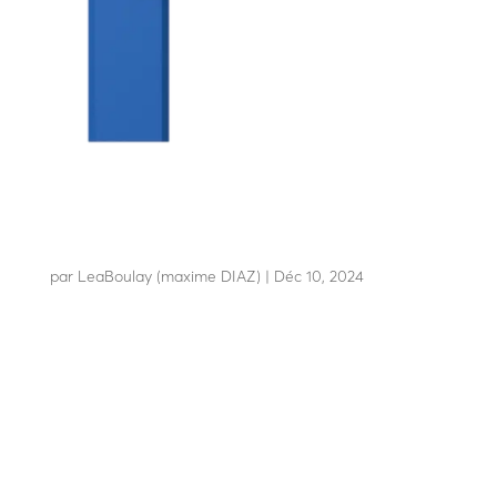
LBA 12
par
LeaBoulay (maxime DIAZ)
|
Déc 10, 2024
Barrière levante avec lisse haute résistance