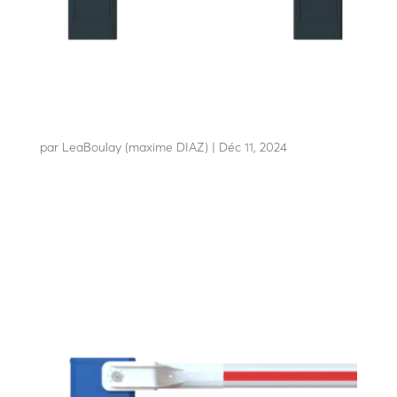
LBC 10
par
LeaBoulay (maxime DIAZ)
|
Déc 11, 2024
Barrage à chaîne automatique design