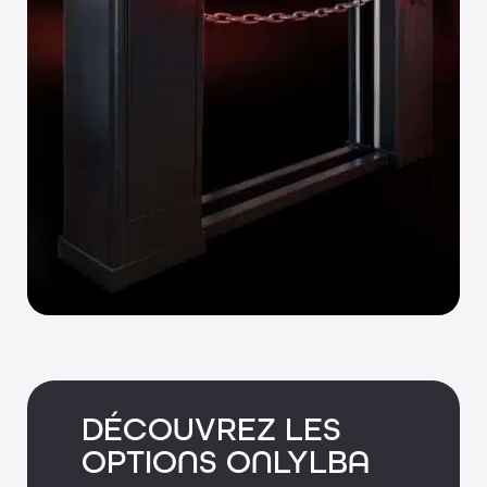
• Peinture polyester de couleur spéciale (RAL à 
définir)
• Appareillage de commande locale : boîte 
pompier, boîte à BP…
• Récepteur radio programmable Cardin S 449-
433 MHz 1 à canaux
Signalisation sonore & visuelle :
• Capot lumineux LED (1 ou 2 fûts)
• Feux clignotants en xénon, 60 mm 2 Joules 24 
VDC (avec ou sans préavis)
DÉCOUVREZ LES
Sécurité :
OPTIONS ONLYLBA