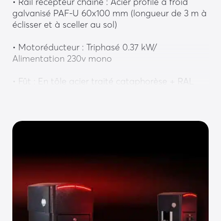
• Rail récepteur chaîne : Acier profilé à froid 
galvanisé PAF-U 60x100 mm (longueur de 3 m à 
éclisser et à sceller au sol)
• Motoréducteur : Triphasé 0.37 kW/ 
Alimentation 230v mono
• Fût : En tôle acier traité cataphorèse + RAL 
standard 7016
• Capot : En tôle aluminium épaisseur 2 mm 
avec peinture RAL 7016
• Carte de commande ONE-C comprenant : 
Alimentation, automate, variateur de fréquence, 
SD, RJ45 (Modbus) et limiteur de couple
Equipements optionnels :
Personnalisation :