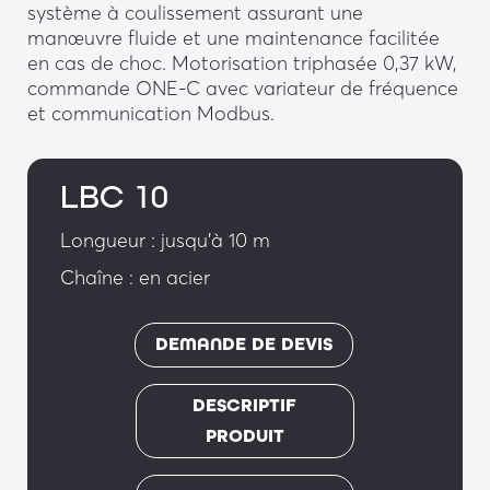
système à coulissement assurant une
manœuvre fluide et une maintenance facilitée
en cas de choc. Motorisation triphasée 0,37 kW,
commande ONE-C avec variateur de fréquence
et communication Modbus.
LBC 10
Longueur : jusqu'à 10 m
Chaîne : en acier
DEMANDE DE DEVIS
DESCRIPTIF
PRODUIT