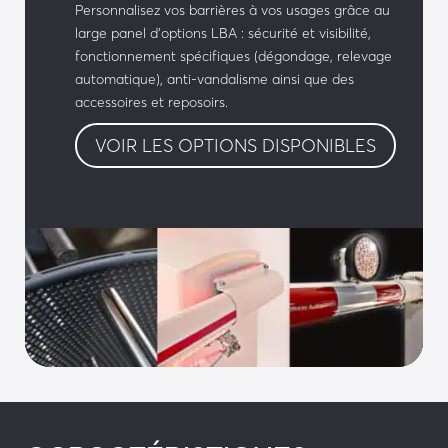
• Barrage Infrarouge
Personnalisez vos barrières à vos usages grâce au
large panel d’options LBA : sécurité et visibilité,
• Détecteur de présence sur boucle magnétique
fonctionnement spécifiques (dégondage, relevage
automatique), anti-vandalisme ainsi que des
accessoires et reposoirs.
VOIR LES OPTIONS DISPONIBLES