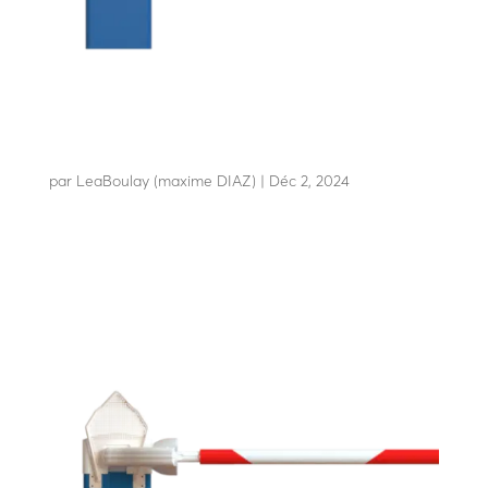
LBA 6
par
LeaBoulay (maxime DIAZ)
|
Déc 2, 2024
La barrière la plus fiable du marché