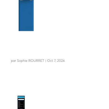
LBA 63 PG Flex
par
Sophie ROURRET
|
Oct 7, 2024
La référence mondiale du péage autoroutier