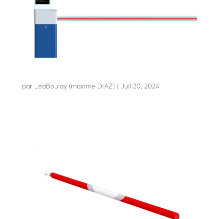
MISS SCREEN
par
LeaBoulay (maxime DIAZ)
|
Juil 20, 2024
La première barrière avec écran intégré