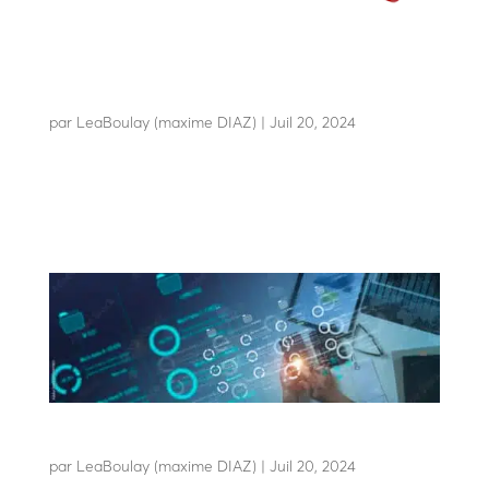
LISSE FLEX
par
LeaBoulay (maxime DIAZ)
|
Juil 20, 2024
Une lisse économique et durable pour réduire vos coûts
d’exploitation
LBA CONNECT
par
LeaBoulay (maxime DIAZ)
|
Juil 20, 2024