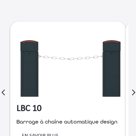
LBC 10
Barrage à chaîne automatique design
B
r