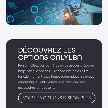
fermée
• Planifier des plages d’ouverture et de 
fermeture automatique
Supervision :
• Localisation du produit avec détail en couleur 
de l’état du produit
DÉCOUVREZ LES
OPTIONS ONLYLBA
• Nombre de produits sur le parc
Personnalisez vos barrières à vos usages grâce au
• Évolution du nombre de cycles
large panel d’options LBA : sécurité et visibilité,
fonctionnement spécifiques (dégondage, relevage
• Statistiques (fréquentation du site / horaires)
automatique), anti-vandalisme ainsi que des
accessoires et reposoirs.
• Planning des interventions possibles par 
reporting régulier
VOIR LES OPTIONS DISPONIBLES