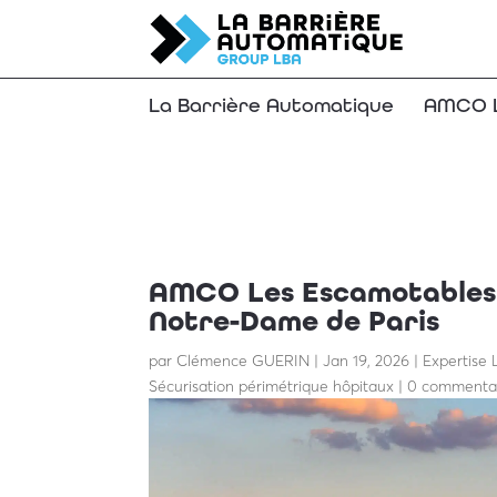
La Barrière Automatique
AMCO L
AMCO Les Escamotable
Cathédrale Notre-Da
AMCO Les Escamotables s
Notre-Dame de Paris
par
Clémence GUERIN
|
Jan 19, 2026
|
Expertise
Sécurisation périmétrique hôpitaux
|
0 commenta