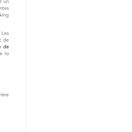
é un
ntes
king
 Les
et de
ue de
e la
ière