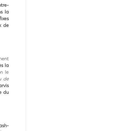
tre-
s la
ixes
x de
ment
ès la
n le
u de
arvis
ue du
rash-