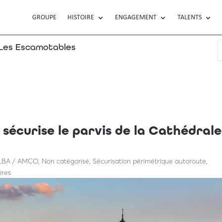
GROUPE
HISTOIRE
ENGAGEMENT
TALENTS
es Escamotables
s sécurise le parvis de la
me de Paris
écurise le parvis de la Cathédrale
 LBA / AMCO
,
Non catégorisé
,
Sécurisation périmétrique autoroute
,
ires