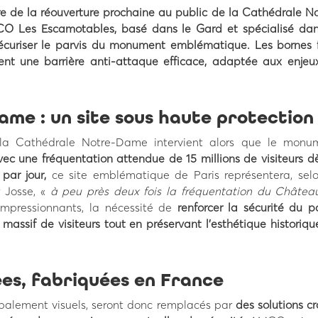
e de la réouverture prochaine au public de la Cathédrale No
CO Les Escamotables, basé dans le Gard et spécialisé dan
 sécuriser le parvis du monument emblématique. Les bornes f
ent une barrière anti-attaque efficace, adaptée aux enjeu
me : un site sous haute protection
 la Cathédrale Notre-Dame intervient alors que le monu
vec une fréquentation attendue de 15 millions de visiteurs d
par jour,
ce site emblématique de Paris représentera, selo
 Josse, «
à peu près deux fois la fréquentation du Châtea
 impressionnants, la nécessité de
renforcer la sécurité du p
 massif de visiteurs tout en préservant l’esthétique historiq
ées, fabriquées en France
ipalement visuels, seront donc remplacés par
des solutions c