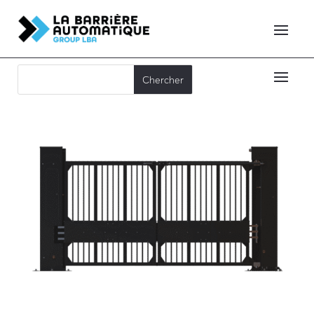
LBA lance le W-GATE 7580, portail double