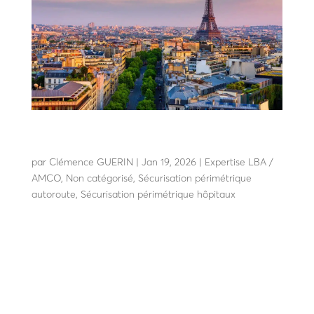
AMCO Les Escamotables sécurise le parvis de
la Cathédrale Notre-Dame de Paris
par
Clémence GUERIN
|
Jan 19, 2026
|
Expertise LBA /
AMCO
,
Non catégorisé
,
Sécurisation périmétrique
autoroute
,
Sécurisation périmétrique hôpitaux
AMCO Les Escamotables sécurise le parvis de la
Cathédrale Notre-Dame de Paris Paris, le 03 décembre
2024 – Dans le cadre de la réouverture prochaine au
public de la Cathédrale Notre-Dame de Paris, le
fabricant français AMCO Les Escamotables, basé dans
le Gard et...