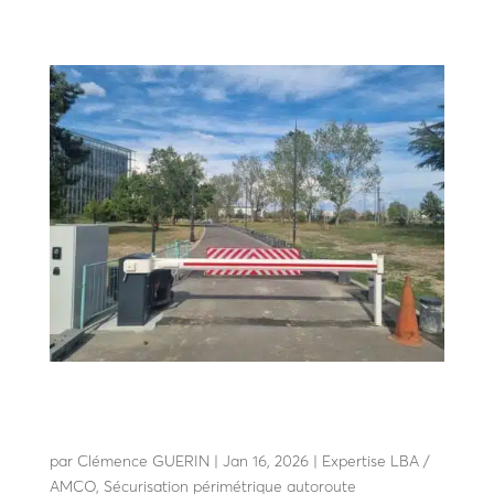
Équipements pour sites sensibles : barrières,
bornes et obstacles anti-intrusion pour haut
niveau de sécurité
par
Clémence GUERIN
|
Jan 16, 2026
|
Expertise LBA /
AMCO
,
Sécurisation périmétrique autoroute