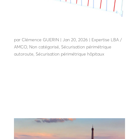
GTH Flex, une grille “à mémoire de forme”
fabriquée en France
par
Clémence GUERIN
|
Jan 20, 2026
|
Expertise LBA /
AMCO
,
Non catégorisé
,
Sécurisation périmétrique
autoroute
,
Sécurisation périmétrique hôpitaux
GTH Flex, une grille “à mémoire de forme” fabriquée en
France Lyon, le 17 février 2025 – LBA (La Barrière
Automatique), fabricant français spécialisé en solutions
de sécurisation périmétrique, présente sa dernière
innovation : GTH Flex, une grille dissuasive...