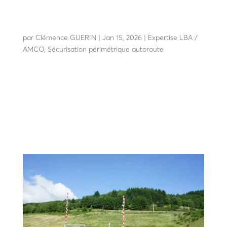
Barrières et portails automatiques pour sites
tertiaires : équipements de contrôle d’accès
performants
par
Clémence GUERIN
|
Jan 15, 2026
|
Expertise LBA /
AMCO
,
Sécurisation périmétrique autoroute
Barrières et portails automatiques pour sites tertiaires :
équipements de contrôle d’accès performants Dans les
environnements tertiaires : immeubles de bureaux,
sièges d’entreprises, parcs d’activités, établissements de
santé, copropriétés ou résidences collectives,...