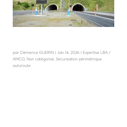
Barrières automatiques de coupure de voie :
équipements robustes pour fermeture et
régulation des voies routières
par
Clémence GUERIN
|
Jan 14, 2026
|
Expertise LBA /
AMCO
,
Non catégorisé
,
Sécurisation périmétrique
autoroute
Barrières automatiques de coupure de voie :
équipements robustes pour fermeture et régulation des
voies routières Dans les environnements routiers et
autoroutiers, la coupure de voie constitue un point clé
de la gestion du trafic, de la sécurité des usagers et de
la...