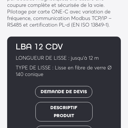
coupure complète et sécurisée de la voie.
Pilotage par carte ONE-C avec variation de
fréquence, communication Modbus TCP/IP –
RS485 et certification PL-d (EN ISO 13849-1).
LBA 12 CDV
LONGUEUR DE LISSE : jusqu'à 12 m
TYPE DE LISSE : Lisse en fibre de verre Ø
140 conique
DEMANDE DE DEVIS
DESCRIPTIF
PRODUIT