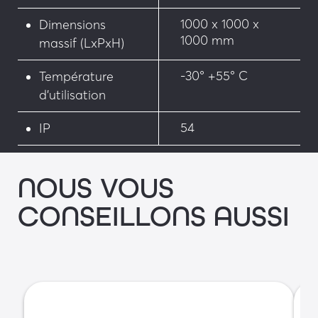
1000 x 1000 x
Dimensions
1000 mm
massif (LxPxH)
-30° +55° C
Température
d’utilisation
54
IP
NOUS VOUS
CONSEILLONS AUSSI