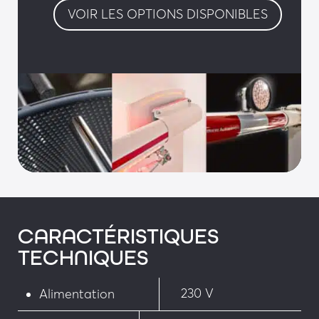
VOIR LES OPTIONS DISPONIBLES
• Feu pénétration
Sécurité :
• Détecteur de présence sur boucle magnétique
• Détecteur ultrason
• Pack anti vandalisme
• Grille basse articulée
• Dispositif de rotation manuel antichoc
CARACTÉRISTIQUES
TECHNIQUES
• Dispositif de rotation motorisée (facilitant la 
maintenance)
230 V
Alimentation