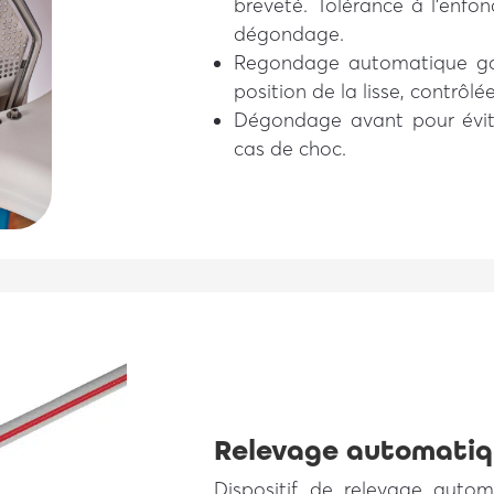
breveté. Tolérance à l’enfo
dégondage.
Regondage automatique gar
position de la lisse, contrôlé
Dégondage avant pour évite
cas de choc.
Relevage automati
Dispositif de relevage auto