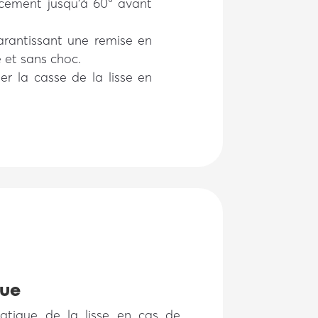
ncement jusqu’à 60° avant
antissant une remise en
e et sans choc.
r la casse de la lisse en
que
matique de la lisse en cas de