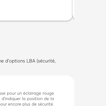
GRILLE 
Grille articulée
me d’options LBA (s
écurité,
sse pour un éclairage rouge
 d’indiquer la position de la
 pour encore plus de sécurité.