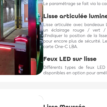
Le paramétrage se fait via la c
Lisse articulée lumin
Lisse articulée avec bandeaux 
un éclairage rouge / vert / 
d’indiquer la position de la lisse
pour encore plus de sécurité. L
carte One-C LBA.
Feux LED sur lisse
Différents types de feux LED à
disponibles en option pour amélior
Lisse Moussée