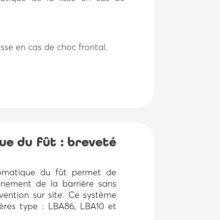
isse en cas de choc frontal.
e du fût : breveté
omatique du fût permet de
onnement de la barrière sans
vention sur site. Ce système
ières type : LBA86, LBA10 et