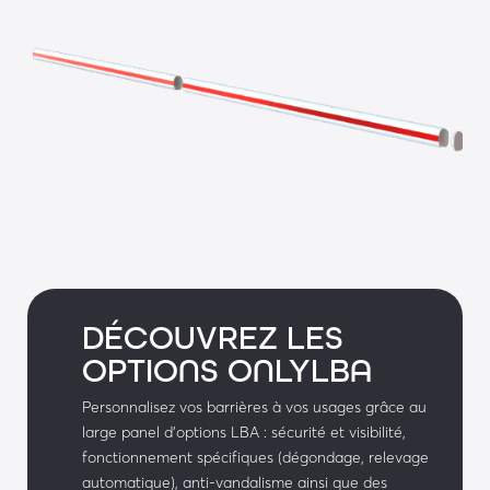
• Teinte RAL
• Béquilles
• Ventouses
DÉCOUVREZ LES
OPTIONS ONLYLBA
Personnalisez vos barrières à vos usages grâce au
large panel d’options LBA : sécurité et visibilité,
fonctionnement spécifiques (dégondage, relevage
automatique), anti-vandalisme ainsi que des