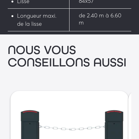
84x57
Lisse
de 2.40 m à 6.60
Longueur maxi.
m
de la lisse
NOUS VOUS
CONSEILLONS AUSSI