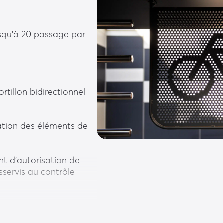
squ’à 20 passage par 
rtillon bidirectionnel 
ration des éléments de 
t d’autorisation de 
ervis au contrôle 
’évacuation des eaux 