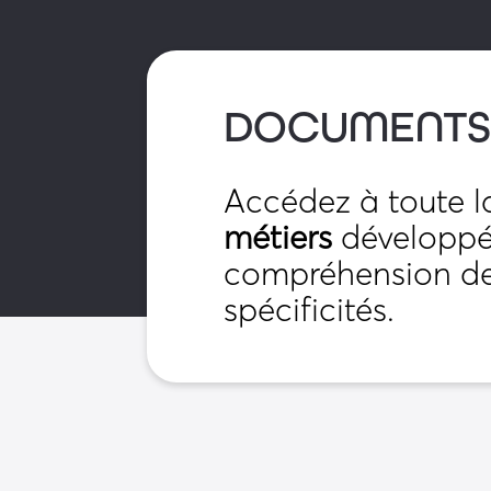
• Porte de condamnation
• Déverrouillage clé pompier
DOCUMENTS
• Réducteur de passage
• Rotor inox
Accédez à toute 
métiers
développés
• Manchons de confort
compréhension de 
• Protège talon
spécificités.