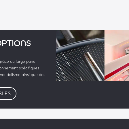
lyester, RAL 9010
ce précise de la 
OPTIONS
ôté
grâce au large panel
ctionnement spécifiques
nt : Alimentation, 
vandalisme ainsi que des
 RJ45 (Modbus) et 
BLES
leur spéciale (RAL à 