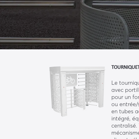
TOURNIQUET
Le tourniq
avec porti
pour un fo
ou entrée/
en tubes a
intégré, éq
centralisé
mécanisme 