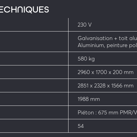
TECHNIQUES
230 V
Galvanisation + toit al
ur sens de passage
Aluminium, peinture pol
580 kg
2960 x 1700 x 200 mm
illé dans un sens et 
2851 x 2328 x 1566 mm
1988 mm
ation par IP
Piéton : 675 mm PMR/V
54