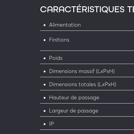
définir)
CARACTÉRISTIQUES 
• Interrupteur crépusculaire
Alimentation
Signalisation sonore & visuelle :
Finitions
• Pictogrammes intelligents à LED po
Sécurité :
Poids
• Gabarit de scellement
Dimensions massif (LxPxH)
• Verrouillage dans les 2 sens ou verrou
Dimensions totales (LxPxH)
libre dans l’autre
Hauteur de passage
• Automate de gestion avec communic
Largeur de passage
• Toiture anti escalade
IP
• Barreaux antibactériens