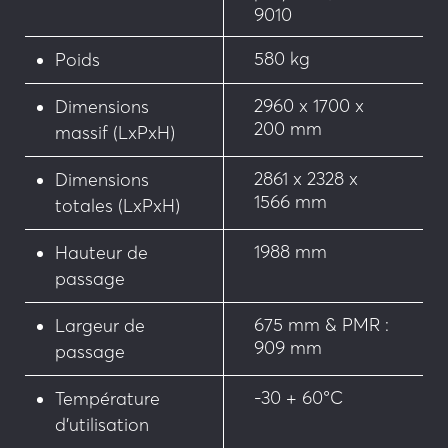
• Rotor inox
9010
• Manchons de confort
580 kg
Poids
• Protège talon
2960 x 1700 x
Dimensions
200 mm
massif (LxPxH)
2861 x 2328 x
Dimensions
1566 mm
totales (LxPxH)
1988 mm
Hauteur de
passage
675 mm & PMR :
Largeur de
909 mm
passage
-30 + 60°C
Température
d’utilisation