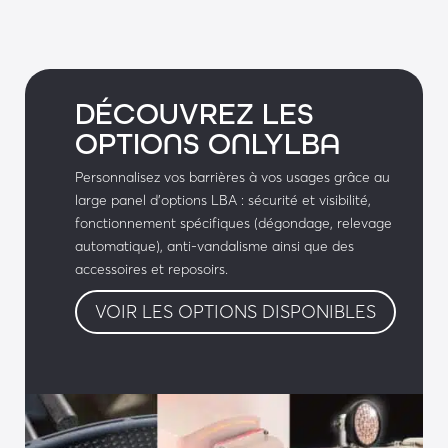
tourniquet motorisé)
• Automate de gestion avec communication par 
IP
DÉCOUVREZ LES
Equipements optionnels :
OPTIONS ONLYLBA
Personnalisation :
Personnalisez vos barrières à vos usages grâce au
large panel d’options LBA : sécurité et visibilité,
• Peinture polyester avec choix de couleur 
fonctionnement spécifiques (dégondage, relevage
spéciale (RAL à définir)
automatique), anti-vandalisme ainsi que des
accessoires et reposoirs.
• Interrupteur crépusculaire
VOIR LES OPTIONS DISPONIBLES
• Motorisation portillon 
Signalisation sonore & visuelle :
• Pictogrammes intelligents à LED pour sens de 