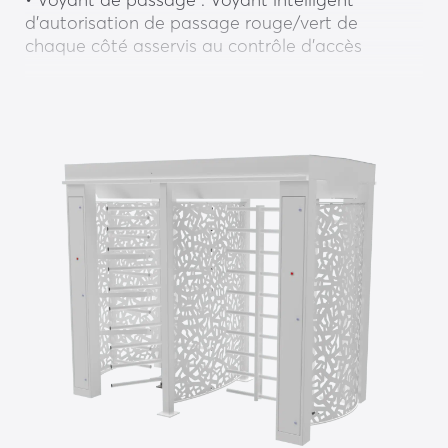
d’autorisation de passage rouge/vert de 
chaque côté asservis au contrôle d’accès
• Toiture : Aluminium avec dispositif 
d’évacuation des eaux pluviales
• Tôle design : Aluminium, peinture polyester, 
RAL 9010
• Rotor : Sans visserie en prise directe
• Capteur rotatif : Pour une connaissance 
précise de la position sur 360°
• Éclairage : LED intégré de chaque côté
• Carte de commande ONE-C comprenant : 
Alimentation, automate, variateur de fréquence, 
SD, RJ45 (Modbus) et limiteur de couple (si 