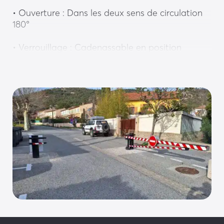
• Ouverture : Dans les deux sens de circulation 
180°
• Verrouillage : Cadenassable en position 
fermée
• Haubanage : À partir de 7m
Equipement optionnels : 
Personnalisation
• Contact de position
• Teinte RAL au choix
• Goupille cadenassable
• Bande réfléchissante