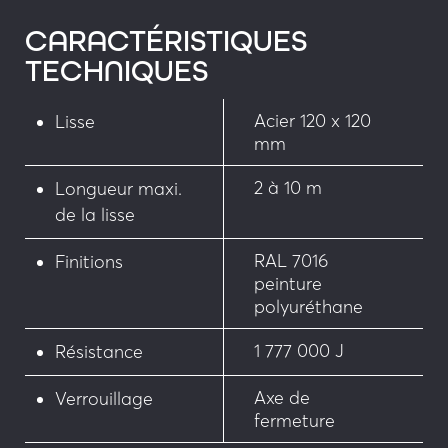
CARACTÉRISTIQUES
• Teinte bicolore poteaux / lisse
TECHNIQUES
Acier 120 x 120
Lisse
mm
2 à 10 m
Longueur maxi.
de la lisse
RAL 7016
Finitions
peinture
polyuréthane
1 777 000 J
Résistance
Axe de
Verrouillage
fermeture