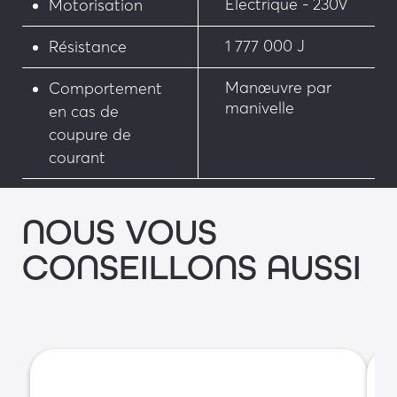
Électrique - 230V
Motorisation
1 777 000 J
Résistance
Manœuvre par
Comportement
manivelle
en cas de
coupure de
courant
NOUS VOUS
CONSEILLONS AUSSI