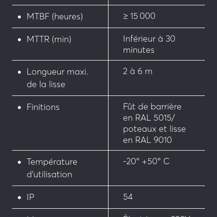
• Teinte RAL sur jambes de force
≥ 15 000
MTBF (heures)
Inférieur à 30
MTTR (min)
minutes
2 à 6 m
Longueur maxi.
de la lisse
Fût de barrière
Finitions
en RAL 5015/
poteaux et lisse
en RAL 9010
-20° +50° C
Température
d’utilisation
54
IP