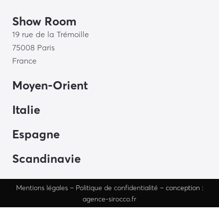
Show Room
19 rue de la Trémoille
75008 Paris
France
Moyen-Orient
Italie
Espagne
Scandinavie
Mentions
légales
–
Politique de confidentialité
– conception :
agence-sirocco.fr