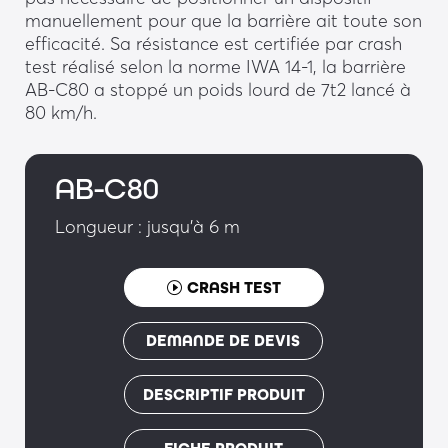
manuellement pour que la barrière ait toute son
efficacité. Sa résistance est certifiée par crash
test réalisé selon la norme IWA 14-1, la barrière
AB-C80 a stoppé un poids lourd de 7t2 lancé à
80 km/h.
AB-C80
Longueur : jusqu'à 6 m
CRASH TEST
DEMANDE DE DEVIS
DESCRIPTIF PRODUIT